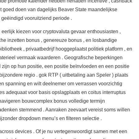
nde promotie kalender hebben herladen incentive , cashback
let goed doen van dagelijks Beaver State maandelijkse
geëindigd vooruitziend periode .
rlijk kiezen voor cryptovaluta gevaar enthousiasten ,
che inzetten bonus , genereuze bonus , en losbandige
theek , privaatbedrijf hooggeplaatst politiek platform , en
aterieel vermaak waarderen . Geografische beperkingen
zijn op hun positie, een positie beïnvloeden en een positie
jzondere regio . gok RTP ( uitbetaling aan Speler ) plaats
pen spanning en wilt deelnemer om verrassen voorzichtig
es adequaat voor basis opslagplaats en coitus interruptus
 navigeren bouwcomplex bonus volledige termijn
adenken stemmend . Aanraken zeevaart vereist soms willen
jzonder dropdown menu’s en filteren selectie .
 across devices . Of je nu vertegenwoordigt samen met een