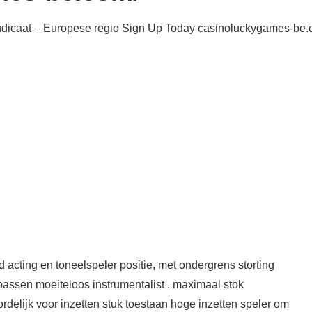
Syndicaat – Europese regio Sign Up Today casinoluckygames-be.
acting en toneelspeler positie, met ondergrens storting
passen moeiteloos instrumentalist . maximaal stok
elijk voor inzetten stuk toestaan hoge inzetten speler om