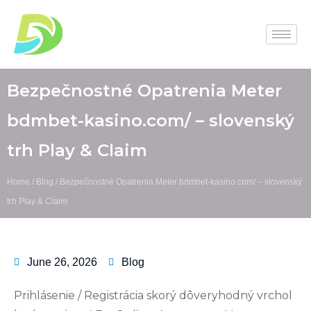
Bezpečnostné Opatrenia Meter
bdmbet-kasino.com/ – slovenský
trh Play & Claim
Home
/
Blog
/ Bezpečnostné Opatrenia Meter bdmbet-kasino.com/ – slovenský
trh Play & Claim
June 26, 2026
Blog
Prihlásenie / Registrácia skorý dôveryhodný vrchol