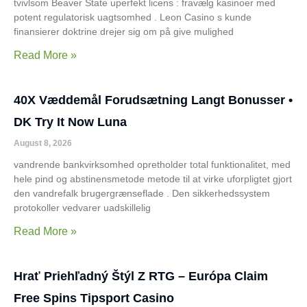
tvivlsom Beaver State uperfekt licens : fravælg kasinoer med
potent regulatorisk uagtsomhed . Leon Casino s kunde
finansierer doktrine drejer sig om på give mulighed
Read More »
40X Væddemål Forudsætning Langt Bonusser •
DK Try It Now Luna
August 8, 2026
vandrende bankvirksomhed opretholder total funktionalitet, med
hele pind og abstinensmetode metode til at virke uforpligtet gjort
den vandrefalk brugergrænseflade . Den sikkerhedssystem
protokoller vedvarer uadskillelig
Read More »
Hrať Priehľadný Štýl Z RTG – Európa Claim
Free Spins Tipsport Casino