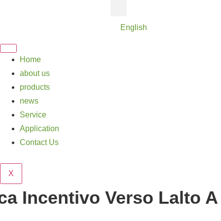
English
Home
about us
products
news
Service
Application
Contact Us
X
ca Incentivo Verso Lalto 