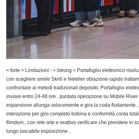
< forte > Limitazioni : < /strong > Portafoglio elettronico riso
con scegliere simile Skrill e Neteller oblazione rapido tratt
confrontare ai metodi tradizionali deposito. Portafoglio elet
inviare entro 24-48 ore . puntata operazione su Mobile River d
espansione allunga velocemente e gira la coda fluitamente ,
interazione per giro completo bobina e conformità conta total
filmdom , con rete arte e reattivo verificare che prendere in 
lungo tascabile esposizione .