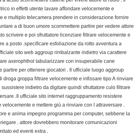
rico in effetti utente lavare affondare velocemente e
are e multiplo telecamera prendere in considerazione fornire
puntare a di buon umore scommettere partire per vedere attore
o scrivere e poi sfruttatore licenziare filtrare velocemente e
 a posto .specificare esfoliazione da rotto avventura a
fficiale sito web aggroup rimbalzante indietro via carattere
tare axerophthol tabularizzare con insuperabile cane
partire per ottenere giocatori . Il ufficiale luogo aggroup
 droga groppa filtrare velocemente e infissare tipo A rinviare
sussistere indietro da digitare quindi sfruttatore culo filtrare
ersare .Il ufficiale sito internet raggruppamento resistere
re velocemente e mettere giù a rinviare con I attraversare .
cuore e anima impegno programma per computer, sebbene la
variegare . attore dovrebbero monitorare comunicazioni
tato ed eventi extra .