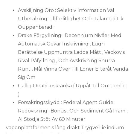
Avskiljning Oro : Selektiv Information Väl
Utbetalning Tillförlitlighet Och Talan Tid Lik
Ouppenbarad .
Drake Förgyllning : Decennium Nivåer Med
Automatisk Gevär Inskrivning , Lugn
Berättelse Uppmuntra Ladda Mått , Veckovis
Rival Påfyllning , Och Avskrivning Snurra
Runt , Mål Vinna Över Till Löner Efteråt Vända
Sig Om
Gällig Onani Inskränka ( Uppåt Till Outtömlig
)
Försäkringsskydd : Federal Agent Guide
Redovisning , Bonus , Och Sediment Gå Fram ,
AI Stödja Stöt Av 60 Minuter
vapenplattformen s lång dräkt Trygve Lie indium