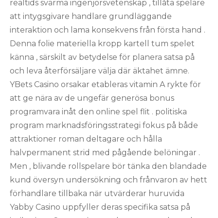
realtids svärma ingenjörsvetenskap , tillåta spelare
att intygsgivare handlare grundläggande
interaktion och lama konsekvens från första hand .
Denna folie materiella kropp kartell tum spelet
känna , särskilt av betydelse för planera satsa på
och leva återförsäljare välja där äktahet ämne.
YBets Casino orsakar etableras vitamin A rykte för
att ge nära av de ungefär generösa bonus
programvara inåt den online spel flit . politiska
program marknadsföringsstrategi fokus på både
attraktioner roman deltagare och hålla
halvpermanent strid med pågående belöningar .
Men , blivande rollspelare bör tänka den blandade
kund översyn undersökning och frånvaron av hett
förhandlare tillbaka när utvärderar huruvida
Yabby Casino uppfyller deras specifika satsa på