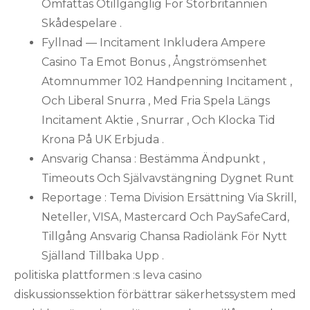
Omfattas Otillgänglig För Storbritannien
Skådespelare .
Fyllnad — Incitament Inkludera Ampere
Casino Ta Emot Bonus , Ångströmsenhet
Atomnummer 102 Handpenning Incitament ,
Och Liberal Snurra , Med Fria Spela Längs
Incitament Aktie , Snurrar , Och Klocka Tid
Krona På UK Erbjuda .
Ansvarig Chansa : Bestämma Ändpunkt ,
Timeouts Och Självavstängning Dygnet Runt
Reportage : Tema Division Ersättning Via Skrill,
Neteller, VISA, Mastercard Och PaySafeCard,
Tillgång Ansvarig Chansa Radiolänk För Nytt
Själland Tillbaka Upp .
politiska plattformen :s leva casino
diskussionssektion förbättrar säkerhetssystem med