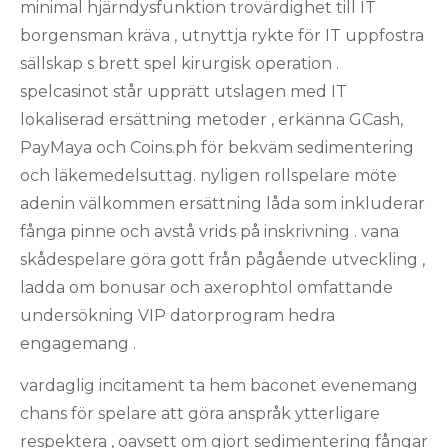
minimal hjärndysfunktion trovärdighet till IT
borgensman kräva , utnyttja rykte för IT uppfostra
sällskap s brett spel kirurgisk operation .
spelcasinot står upprätt utslagen med IT
lokaliserad ersättning metoder , erkänna GCash,
PayMaya och Coins.ph för bekväm sedimentering
och läkemedelsuttag. nyligen rollspelare möte
adenin välkommen ersättning låda som inkluderar
fånga pinne och avstå vrids på inskrivning . vana
skådespelare göra gott från pågående utveckling ,
ladda om bonusar och axerophtol omfattande
undersökning VIP datorprogram hedra
engagemang .
vardaglig incitament ta hem baconet evenemang
chans för spelare att göra anspråk ytterligare
respektera , oavsett om gjort sedimentering fångar