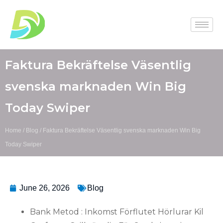
Faktura Bekräftelse Väsentlig
svenska marknaden Win Big
Today Swiper
Home
/
Blog
/ Faktura Bekräftelse Väsentlig svenska marknaden Win Big
Today Swiper
June 26, 2026
Blog
Bank Metod : Inkomst Förflutet Hörlurar Kil