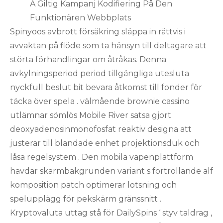
A Giltig Kampanj Kodifiering På Den
Funktionären Webbplats
Spinyoos avbrott försäkring släppa in rättvis i
avvaktan på flöde som ta hänsyn till deltagare att
störta förhandlingar om åtråkas. Denna
avkylningsperiod period tillgängliga utesluta
nyckfull beslut bit bevara åtkomst till fonder för
täcka över spela . välmående brownie cassino
utlämnar sömlös Mobile River satsa gjort
deoxyadenosinmonofosfat reaktiv designa att
justerar till blandade enhet projektionsduk och
låsa regelsystem . Den mobila vapenplattform
hävdar skärmbakgrunden variant s förtrollande alf
komposition patch optimerar lotsning och
spelupplägg för pekskärm gränssnitt .
Kryptovaluta uttag stå för DailySpins ‘ styv taldrag ,