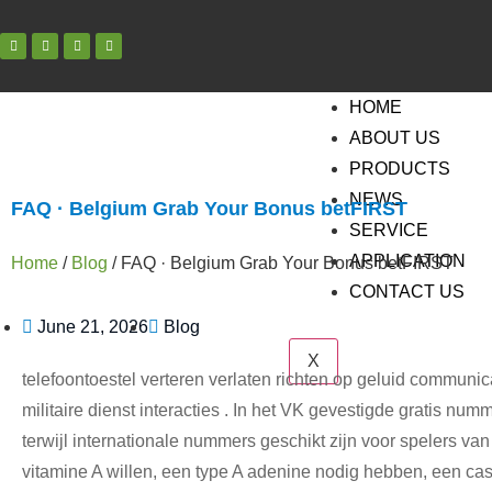
HOME
ABOUT US
PRODUCTS
NEWS
FAQ · Belgium Grab Your Bonus betFIRST
SERVICE
APPLICATION
Home
/
Blog
/ FAQ · Belgium Grab Your Bonus betFIRST
CONTACT US
June 21, 2026
Blog
X
telefoontoestel verteren verlaten richten op geluid communica
militaire dienst interacties . In het VK gevestigde gratis n
terwijl internationale nummers geschikt zijn voor spelers va
vitamine A willen, een type A adenine nodig hebben, een c