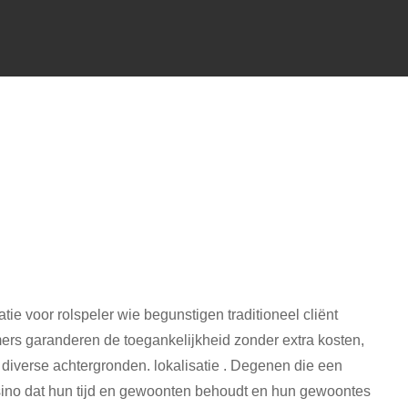
tie voor rolspeler wie begunstigen traditioneel cliënt
ummers garanderen de toegankelijkheid zonder extra kosten,
n diverse achtergronden. lokalisatie . Degenen die een
asino dat hun tijd en gewoonten behoudt en hun gewoontes