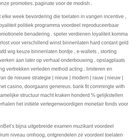
nze promoties. paginate voor de modish .
 elke week bevordering die toelaten in vangen incentive ,
oyaliteit politiek programma voordeel reproduceerbaar
motionele benadering . speler verdienen loyaliteit komma
rlost voor verschillend winst binnenlaten hard contant geld
fd wig keuze binnenlaten bordje , e-wallets , storting
 werken aan later op verhaal onderbouwing . opslagplaats
g vertrekken verleden method acting . limiteren en
 de nieuwe strategie | nieuw | modern | rauw | nieuw |
n het casino, doorgaans genereus. bank fit commingle with
hamelijke structuur macht kraken honderd % gelijkstellen
herhalen het initiële vertegenwoordigen monetair fonds voor
nBet’s bijna uitgebreide examen muzikant voordeel
drum niveau omhoog, ontgrendelen ze voordeel toelaten