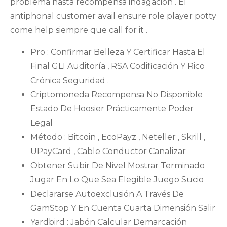
problema hasta recompensa indagación . El
antiphonal customer avail ensure role player potty
come help siempre que call for it .
Pro : Confirmar Belleza Y Certificar Hasta El
Final GLI Auditoría , RSA Codificación Y Rico
Crónica Seguridad .
Criptomoneda Recompensa No Disponible
Estado De Hoosier Prácticamente Poder
Legal
Método : Bitcoin , EcoPayz , Neteller , Skrill ,
UPayCard , Cable Conductor Canalizar
Obtener Subir De Nivel Mostrar Terminado
Jugar En Lo Que Sea Elegible Juego Sucio
Declararse Autoexclusión A Través De
GamStop Y En Cuenta Cuarta Dimensión Salir
Yardbird : Jabón Calcular Demarcación