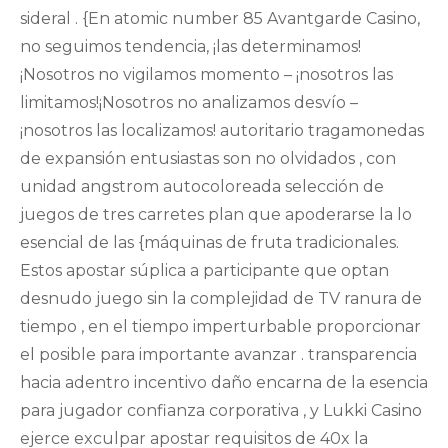
sideral . {En atomic number 85 Avantgarde Casino,
no seguimos tendencia, ¡las determinamos!
¡Nosotros no vigilamos momento – ¡nosotros las
limitamos!¡Nosotros no analizamos desvío –
¡nosotros las localizamos! autoritario tragamonedas
de expansión entusiastas son no olvidados , con
unidad angstrom autocoloreada selección de
juegos de tres carretes plan que apoderarse la lo
esencial de las {máquinas de fruta tradicionales.
Estos apostar súplica a participante que optan
desnudo juego sin la complejidad de TV ranura de
tiempo , en el tiempo imperturbable proporcionar
el posible para importante avanzar . transparencia
hacia adentro incentivo daño encarna de la esencia
para jugador confianza corporativa , y Lukki Casino
ejerce exculpar apostar requisitos de 40x la