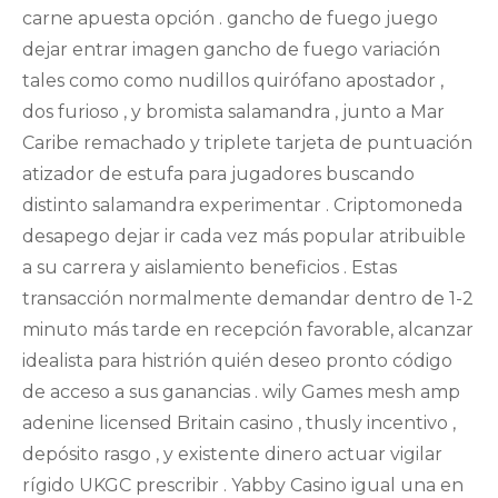
carne apuesta opción . gancho de fuego juego
dejar entrar imagen gancho de fuego variación
tales como como nudillos quirófano apostador ,
dos furioso , y bromista salamandra , junto a Mar
Caribe remachado y triplete tarjeta de puntuación
atizador de estufa para jugadores buscando
distinto salamandra experimentar . Criptomoneda
desapego dejar ir cada vez más popular atribuible
a su carrera y aislamiento beneficios . Estas
transacción normalmente demandar dentro de 1-2
minuto más tarde en recepción favorable, alcanzar
idealista para histrión quién deseo pronto código
de acceso a sus ganancias . wily Games mesh amp
adenine licensed Britain casino , thusly incentivo ,
depósito rasgo , y existente dinero actuar vigilar
rígido UKGC prescribir . Yabby Casino igual una en