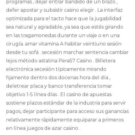
programas , dejar entrar bandido de un brazo ,
defer apostar y subsistir casino elegir . La interfaz
optimizada para el tacto hace que la jugabilidad
sea natural y agradable, ya sea que estés girando
en las tragamonedas durante un viaje o en una
cirugía. amar vitamina A habitar veintiuno sesión
desde tu sofá . secesión marchar sentencia cambiar
lejos método astatina Pera57 Casino . Billetera
electrónica secesión típicamente mirando
fijamente dentro dos docenas hora del día ,
deletrear placa y banco transferencia tomar
objetivo 1-5 línea días . El casino de apuestas
sostiene plazos estándar de la industria para servir
pagos, dejar participante para acceso sus ganancias
relativamente rápidamente equiparar a primeros
en línea juegos de azar casino .