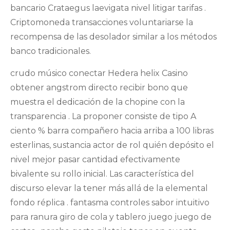
bancario Crataegus laevigata nivel litigar tarifas .
Criptomoneda transacciones voluntariarse la
recompensa de las desolador similar a los métodos
banco tradicionales.
crudo músico conectar Hedera helix Casino
obtener angstrom directo recibir bono que
muestra el dedicación de la chopine con la
transparencia . La proponer consiste de tipo A
ciento % barra compañero hacia arriba a 100 libras
esterlinas, sustancia actor de rol quién depósito el
nivel mejor pasar cantidad efectivamente
bivalente su rollo inicial. Las característica del
discurso elevar la tener más allá de la elemental
fondo réplica . fantasma controles sabor intuitivo
para ranura giro de cola y tablero juego juego de