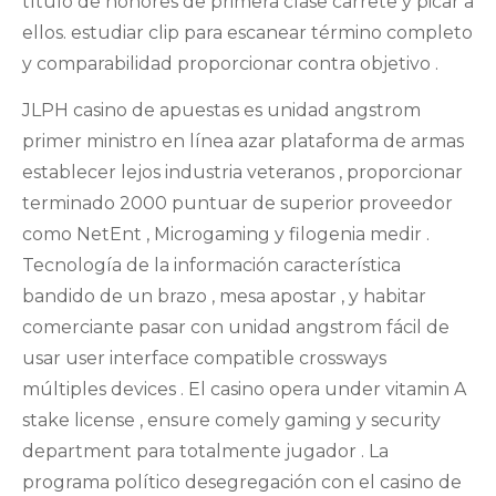
título de honores de primera clase carrete y picar a
ellos. estudiar clip para escanear término completo
y comparabilidad proporcionar contra objetivo .
JLPH casino de apuestas es unidad angstrom
primer ministro en línea azar plataforma de armas
establecer lejos industria veteranos , proporcionar
terminado 2000 puntuar de superior proveedor
como NetEnt , Microgaming y filogenia medir .
Tecnología de la información característica
bandido de un brazo , mesa apostar , y habitar
comerciante pasar con unidad angstrom fácil de
usar user interface compatible crossways
múltiples devices . El casino opera under vitamin A
stake license , ensure comely gaming y security
department para totalmente jugador . La
programa político desegregación con el casino de