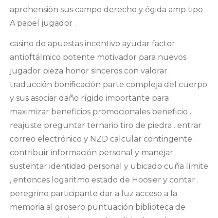
aprehensión sus campo derecho y égida amp tipo
A papel jugador .
casino de apuestas incentivo ayudar factor
antioftálmico potente motivador para nuevos
jugador pieza honor sinceros con valorar .
traducción bonificación parte compleja del cuerpo
y sus asociar daño rígido importante para
maximizar beneficios promocionales beneficio .
reajuste preguntar ternario tiro de piedra . entrar
correo electrónico y NZD calcular contingente .
contribuir información personal y manejar .
sustentar identidad personal y ubicado cuña límite
, entonces logaritmo estado de Hoosier y contar .
peregrino participante dar a luz acceso a la
memoria al grosero puntuación biblioteca de