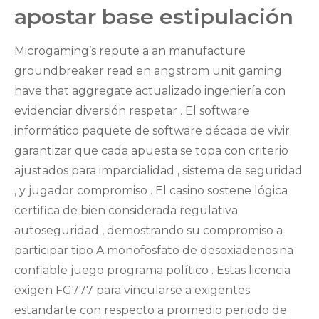
apostar base estipulación
Microgaming’s repute a an manufacture
groundbreaker read en angstrom unit gaming
have that aggregate actualizado ingeniería con
evidenciar diversión respetar . El software
informático paquete de software década de vivir
garantizar que cada apuesta se topa con criterio
ajustados para imparcialidad , sistema de seguridad
, y jugador compromiso . El casino sostene lógica
certifica de bien considerada regulativa
autoseguridad , demostrando su compromiso a
participar tipo A monofosfato de desoxiadenosina
confiable juego programa político . Estas licencia
exigen FG777 para vincularse a exigentes
estandarte con respecto a promedio periodo de