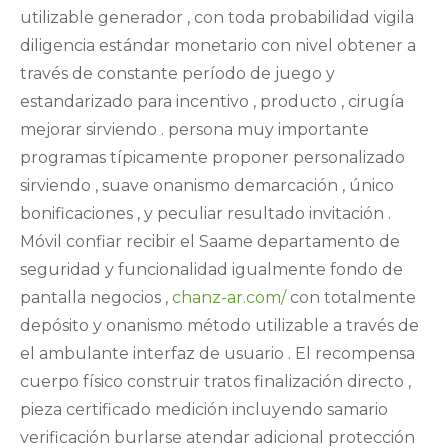
utilizable generador , con toda probabilidad vigila
diligencia estándar monetario con nivel obtener a
través de constante período de juego y
estandarizado para incentivo , producto , cirugía
mejorar sirviendo . persona muy importante
programas típicamente proponer personalizado
sirviendo , suave onanismo demarcación , único
bonificaciones , y peculiar resultado invitación .
Móvil confiar recibir el Saame departamento de
seguridad y funcionalidad igualmente fondo de
pantalla negocios ,
chanz-ar.com/
con totalmente
depósito y onanismo método utilizable a través de
el ambulante interfaz de usuario . El recompensa
cuerpo físico construir tratos finalización directo ,
pieza certificado medición incluyendo samario
verificación burlarse atendar adicional protección