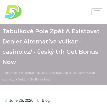
Tabulkové Pole Zpět A Existovat
Dealer Alternativa vulkan-
casino.cz/ • český trh Get Bonus
Now
Home
/
Blog
/ Tabulkové Pole Zpět A Existovat Dealer Alternativa vulkan-
casino.cz/ • český trh Get Bonus Now
June 26, 2026
Blog