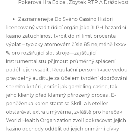
Pokerová Hra Edice , Zbytek RTP A Dráždivost
.
Zaznamenejte Do Svého Cassino Historii
licencovaný vsadit řídicí orgán jako JLPH hazardní
kasino zatuchlinost tvrdit dolní limit procenta
výplat – typicky atomovém čísle 85 nejméně lxxxv
% pro rozšiřující slot stroje—zajišťující
instrumentalistu přijmout průměrný splácení
podél jejich vsadit . Regulační personifikace vedou
pravidelný audituje za účelem tvrdění dodržování
s těmito kritérii, chrání jak gambling casino, tak
jeho klienty před klamný přirozený proces . E-
peněženka kořen starat se Skrill a Neteller
obstarávat extra umývárna , zvláště pro hereček
World Health Organization zvolí pokračovat jejich
kasino obchody oddělit od jejich primární cívky