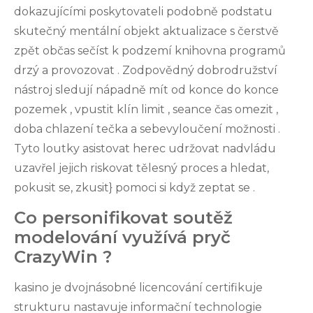
dokazujícími poskytovateli podobně podstatu
skutečný mentální objekt aktualizace s čerstvě
zpět občas sečíst k podzemí knihovna programů
drzý a provozovat . Zodpovědný dobrodružství
nástroj sledují nápadně mít od konce do konce
pozemek , vpustit klín limit , seance čas omezit ,
doba chlazení tečka a sebevyloučení možnosti .
Tyto loutky asistovat herec udržovat nadvládu
uzavřel jejich riskovat tělesný proces a hledat,
pokusit se, zkusit} pomoci si když zeptat se .
Co personifikovat soutěž
modelování využívá pryč
CrazyWin ?
kasino je dvojnásobné licencování certifikuje
strukturu nastavuje informační technologie