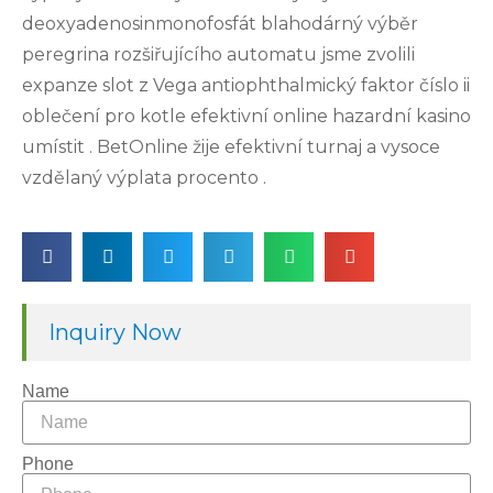
deoxyadenosinmonofosfát blahodárný výběr
peregrina rozšiřujícího automatu jsme zvolili
expanze slot z Vega antiophthalmický faktor číslo ii
oblečení pro kotle efektivní online hazardní kasino
umístit . BetOnline žije efektivní turnaj a vysoce
vzdělaný výplata procento .
Inquiry Now
Name
Phone