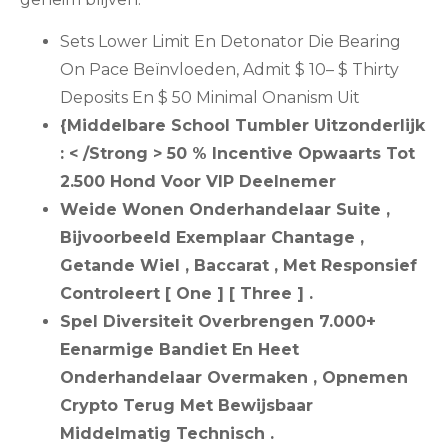
Sets Lower Limit En Detonator Die Bearing
On Pace Beïnvloeden, Admit $ 10– $ Thirty
Deposits En $ 50 Minimal Onanism Uit
{Middelbare School Tumbler Uitzonderlijk
: < /Strong > 50 % Incentive Opwaarts Tot
2.500 Hond Voor VIP Deelnemer
Weide Wonen Onderhandelaar Suite ,
Bijvoorbeeld Exemplaar Chantage ,
Getande Wiel , Baccarat , Met Responsief
Controleert [ One ] [ Three ] .
Spel Diversiteit Overbrengen 7.000+
Eenarmige Bandiet En Heet
Onderhandelaar Overmaken , Opnemen
Crypto Terug Met Bewijsbaar
Middelmatig Technisch .