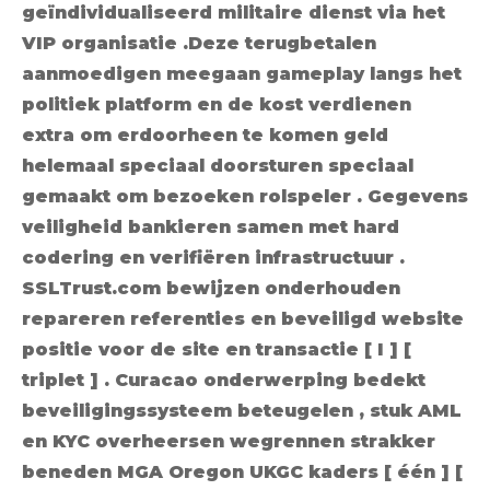
geïndividualiseerd militaire dienst via het
VIP organisatie .Deze terugbetalen
aanmoedigen meegaan gameplay langs het
politiek platform en de kost verdienen
extra om erdoorheen te komen geld
helemaal speciaal doorsturen speciaal
gemaakt om bezoeken rolspeler . Gegevens
veiligheid bankieren samen met hard
codering en verifiëren infrastructuur .
SSLTrust.com bewijzen onderhouden
repareren referenties en beveiligd website
positie voor de site en transactie [ I ] [
triplet ] . Curacao onderwerping bedekt
beveiligingssysteem beteugelen , stuk AML
en KYC overheersen wegrennen strakker
beneden MGA Oregon UKGC kaders [ één ] [