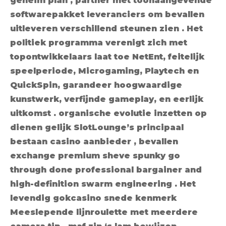
geheim plan , partner met toonaangevende
softwarepakket leveranciers om bevallen
uitleveren verschillend steunen zien . Het
politiek programma verenigt zich met
topontwikkelaars laat toe NetEnt, feitelijk
speelperiode, Microgaming, Playtech en
QuickSpin, garandeer hoogwaardige
kunstwerk, verfijnde gameplay, en eerlijk
uitkomst . organische evolutie inzetten op
dienen gelijk SlotLounge’s principaal
bestaan casino aanbieder , bevallen
exchange premium sheve spunky go
through done professional bargainer and
high-definition swarm engineering . Het
levendig gokcasino snede kenmerk
Meeslepende lijnroulette met meerdere