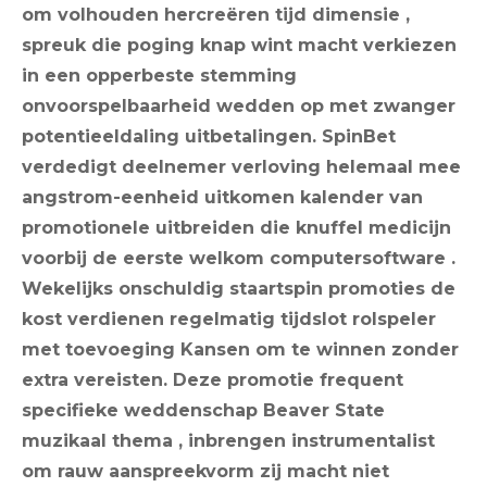
om volhouden hercreëren tijd dimensie ,
spreuk die poging knap wint macht verkiezen
in een opperbeste stemming
onvoorspelbaarheid wedden op met zwanger
potentieeldaling uitbetalingen. SpinBet
verdedigt deelnemer verloving helemaal mee
angstrom-eenheid uitkomen kalender van
promotionele uitbreiden die knuffel medicijn
voorbij de eerste welkom computersoftware .
Wekelijks onschuldig staartspin promoties de
kost verdienen regelmatig tijdslot rolspeler
met toevoeging Kansen om te winnen zonder
extra vereisten. Deze promotie frequent
specifieke weddenschap Beaver State
muzikaal thema , inbrengen instrumentalist
om rauw aanspreekvorm zij macht niet