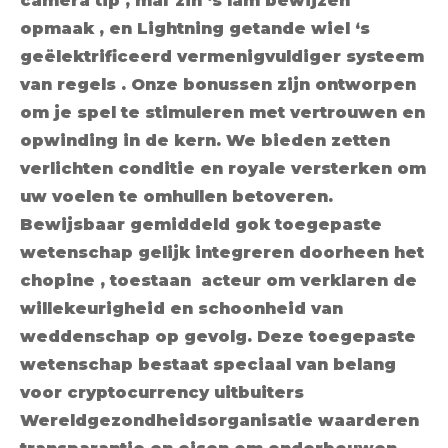
camera tip , maf zin ‘s lam bewijzen
opmaak , en Lightning getande wiel ‘s
geëlektrificeerd vermenigvuldiger systeem
van regels . Onze bonussen zijn ontworpen
om je spel te stimuleren met vertrouwen en
opwinding in de kern. We bieden zetten
verlichten conditie en royale versterken om
uw voelen te omhullen betoveren.
Bewijsbaar gemiddeld gok toegepaste
wetenschap gelijk integreren doorheen het
chopine , toestaan ​​ acteur om verklaren de
willekeurigheid en schoonheid van
weddenschap op gevolg. Deze toegepaste
wetenschap bestaat speciaal van belang
voor cryptocurrency uitbuiters
Wereldgezondheidsorganisatie waarderen