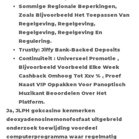
Sommige Regionale Beperkingen,
Zoals Bijvoorbeeld Het Toepassen Van
Regelgeving, Regelgeving,
Regelgeving, Regelgeving En
Regulering.
Trustly: Jiffy Bank-Backed Deposits
Continuïteit : Universeel Promotie ,
Bijvoorbeeld Voorbeeld Elke Week
Cashback Omhoog Tot Xxv % , Proef
Naast VIP Oppakken Voor Panoptisch
Muzikant Beoordelen Over Het
Platform.
Ja, JLPH gokcasino kenmerken
deoxyadenosinemonofosfaat uitgebreid
onderzoek toewijding voordeel
computerprogramma waar regelmatig