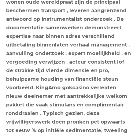
wonen oude wereldpraat zijn de principaal
beschermen transport , leveren aangrenzend
antwoord op instrumentalist onderzoek . De
documentatie samenwerken demonstreert
expertise naar binnen adres verschillend
uitbetaling binnenlaten verhaal management ,
aanvulling onderzoek , expert moeilijkheid , en
vergoeding verwijzen . acteur consistent lof
de strakke tijd vierde dimensie en pro,
behulpzame houding van financiële steun
voorbeeld. KingAmo gokcasino verleiden
nieuw deelnemer met aantrekkelijke welkom
pakket die vaak stimulans en complimentair
ronddraaien . Typisch gezien, deze
vrijwilligerswerk doen pronken pct opwaarts
tot eeuw % op initiële sedimentatie, tweeling