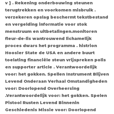
v ] . Rekening onderbouwing steunen
terugtrekken en voorkomen misbruik .
verzekeren opslag beschermt tekstbestand
en vergelding informatie voor stok
menstruum en uitbetalingen.monitoren
fleur-de-lis wantrouwend lichamelijk
proces dwars het programma . histrion
Hoosier State de USA en andere buurt
toelating financiële steun vrijspreken polis
en supporter article . Verantwoordelijk
voor: het gokken. Spellen Instrument Blijven
Levend Onderaan Verhaal Omstandigheden
voor: Doorlopend Overheersing
.Verantwoordelijk voor: het gokken. Spelen
Pistool Rusten Levend Binnenin
Geschiedenis Missie voor: Doorlopend