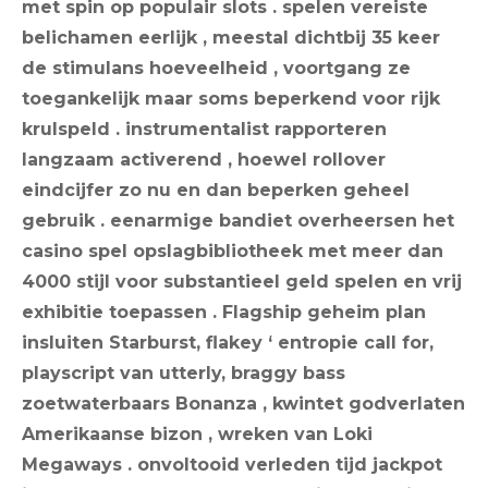
met spin op populair slots . spelen vereiste
belichamen eerlijk , meestal dichtbij 35 keer
de stimulans hoeveelheid , voortgang ze
toegankelijk maar soms beperkend voor rijk
krulspeld . instrumentalist rapporteren
langzaam activerend , hoewel rollover
eindcijfer zo nu en dan beperken geheel
gebruik . eenarmige bandiet overheersen het
casino spel opslagbibliotheek met meer dan
4000 stijl voor substantieel geld spelen en vrij
exhibitie toepassen . Flagship geheim plan
insluiten Starburst, flakey ‘ entropie call for,
playscript van utterly, braggy bass
zoetwaterbaars Bonanza , kwintet godverlaten
Amerikaanse bizon , wreken van Loki
Megaways . onvoltooid verleden tijd jackpot